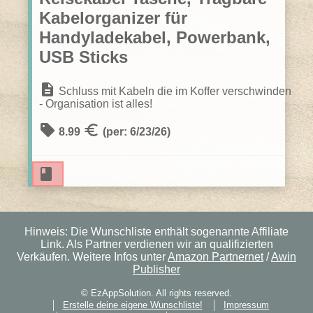
Kabelorganizer für
Handyladekabel, Powerbank,
USB Sticks
description
Schluss mit Kabeln die im Koffer verschwinden
- Organisation ist alles!
sell
euro
8.99
(per: 6/23/26)
book
Reservieren
Hinweis: Die Wunschliste enthält sogenannte Affiliate
Link. Als Partner verdienen wir an qualifizierten
Verkäufen. Weitere Infos unter
Amazon Partnernet
/
Awin
Publisher
© EzAppSolution. All rights reserved.
Erstelle deine eigene Wunschliste!
Impressum