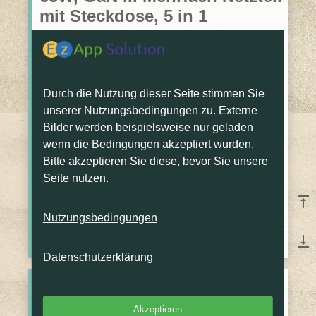
mit Steckdose, 5 in 1
Schnellladegerät mit
Ladekabel, Tragbarer Charger
für iPhone 14 Pro Max 13/12,
MacBook, iPad, Galaxy, Pixel,
Durch die Nutzung dieser Seite stimmen Sie
unserer Nutzungsbedingungen zu. Externe
Tablet
Bilder werden beispielsweise nur geladen
wenn die Bedingungen akzeptiert wurden.
description
Lade alle deine Geräte gleichzeitig und habe
Bitte akzeptieren Sie diese, bevor Sie unsere
trotzdem noch eine freie Steckdose (Drohne,
Actioncam, Smartphone, DSLR, Smartwatch,...)
Seite nutzen.
sell
euro
vertical_align_top
29.99
(per: 6/23/26)
Nutzungsbedingungen
vertical_align_bottom
book
Reservieren
Datenschutzerklärung