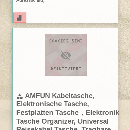
Adressschild)
book
Reservieren
AMFUN Kabeltasche,
category
Elektronische Tasche,
Festplatten Tasche，Elektronik
Tasche Organizer, Universal
Reisekabel Tasche, Tragbare