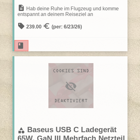
description
Hab deine Ruhe im Flugzeug und komme
entspannt an deinem Reiseziel an
sell
euro
239.00
(per: 6/23/26)
book
Reservieren
Baseus USB C Ladegerät
category
65W, GaN III Mehrfach Netzteil